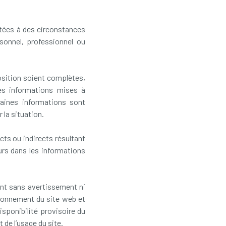
ptées à des circonstances
onnel, professionnel ou
osition soient complètes,
les informations mises à
taines informations sont
 la situation.
ts ou indirects résultant
eurs dans les informations
ent sans avertissement ni
ionnement du site web et
sponibilité provisoire du
 de l’usage du site.