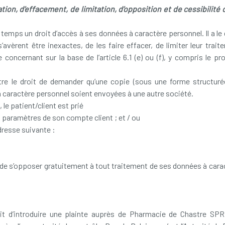
cation, d’effacement, de limitation, d’opposition et de cessibilit
 temps un droit d’accès à ses données à caractère personnel. Il a le d
s s’avèrent être inexactes, de les faire effacer, de limiter leur tra
concernant sur la base de l’article 6.1 (e) ou (f), y compris le pr
tre le droit de demander qu’une copie (sous une forme structurée
 caractère personnel soient envoyées à une autre société.
 le patient/client est prié
 paramètres de son compte client ; et / ou
dresse suivante :
it de s’opposer gratuitement à tout traitement de ses données à cara
oit d’introduire une plainte auprès de Pharmacie de Chastre SPRL