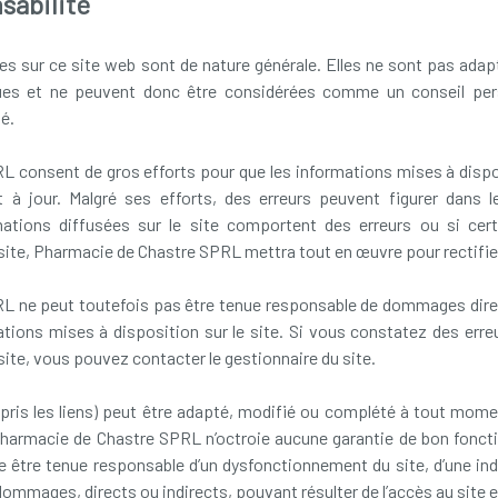
sabilité
s sur ce site web sont de nature générale. Elles ne sont pas ada
ques et ne peuvent donc être considérées comme un conseil pers
é.
 consent de gros efforts pour que les informations mises à disp
t à jour. Malgré ses efforts, des erreurs peuvent figurer dans 
rmations diffusées sur le site comportent des erreurs ou si cer
 site, Pharmacie de Chastre SPRL mettra tout en œuvre pour rectifier
 ne peut toutefois pas être tenue responsable de dommages direc
mations mises à disposition sur le site. Si vous constatez des err
site, vous pouvez contacter le gestionnaire du site.
pris les liens) peut être adapté, modifié ou complété à tout mom
armacie de Chastre SPRL n’octroie aucune garantie de bon fonct
 être tenue responsable d’un dysfonctionnement du site, d’une indi
ommages, directs ou indirects, pouvant résulter de l’accès au site et