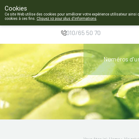
Cookies
Pharmacie de
Ce site Web utilise des cookies pour améliorer votre expérience utilisateur ainsi 
cookies à ces fins.
Cliquez ici pour plus d'informations
.
Chastre
010/65 50 70
Numéros d'u
Vous êtes ici: Home >
Vie priv