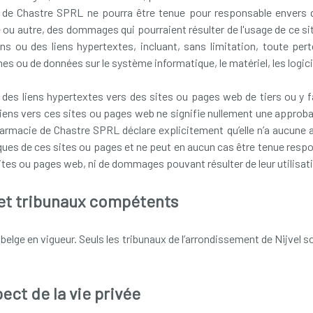
de Chastre SPRL ne pourra être tenue pour responsable envers 
e ou autre, des dommages qui pourraient résulter de l'usage de ce sit
ou des liens hypertextes, incluant, sans limitation, toute perte,
 ou de données sur le système informatique, le matériel, les logiciels
 des liens hypertextes vers des sites ou pages web de tiers ou y f
liens vers ces sites ou pages web ne signifie nullement une approb
armacie de Chastre SPRL déclare explicitement qu’elle n’a aucune a
iques de ces sites ou pages et ne peut en aucun cas être tenue res
ites ou pages web, ni de dommages pouvant résulter de leur utilisat
 et tribunaux compétents
it belge en vigueur. Seuls les tribunaux de l’arrondissement de Nijve
ect de la vie privée