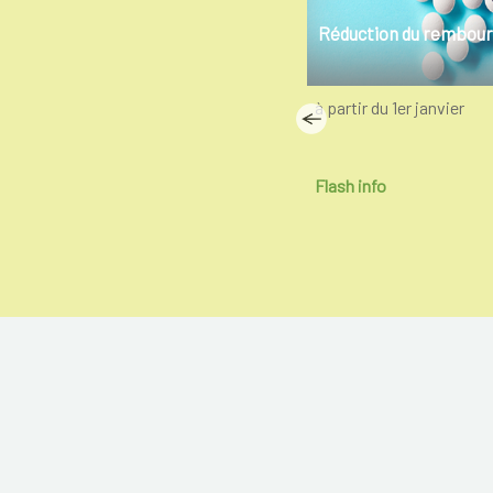
Blessure musculaire
Réduction du rembou
Que faire si vous avez subi une
à partir du 1er janvier
blessure musculaire ?
Flash info
15-7-2021
Flash info