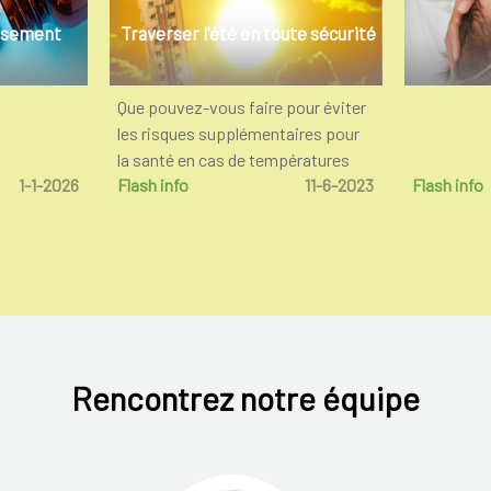
rsement
Traverser l'été en toute sécurité
Que pouvez-vous faire pour éviter
les risques supplémentaires pour
la santé en cas de températures
1-1-2026
Flash info
11-6-2023
Flash info
élevées ?
Rencontrez notre équipe