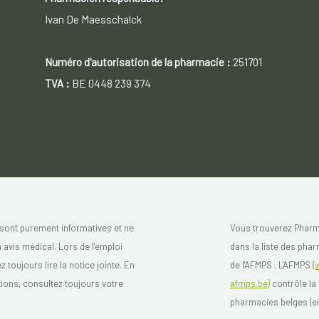
Ivan De Maesschalck
Numéro d'autorisation de la pharmacie :
251701
TVA :
BE 0448 239 374
sont purement informatives et ne
Vous trouverez Pharm
avis médical. Lors de l’emploi
dans la liste des pha
toujours lire la notice jointe. En
de l'AFMPS . L'AFMPS (
tions, consultez toujours votre
afmps.be)
contrôle la 
pharmacies belges (en