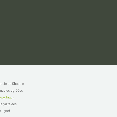
acie de Chastre
rmacies agréées
www.fagg-
légalité des
 ligne).