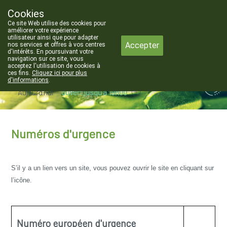
Cookies
Pharmacie de Chastre
Ce site Web utilise des cookies pour
010/65 50 70
améliorer votre expérience
utilisateur ainsi que pour adapter
Accepter
nos services et offres à vos centres
d'intérêts. En poursuivant votre
navigation sur ce site, vous
acceptez l'utilisation de cookies à
ces fins.
Cliquez ici pour plus
d'informations
.
Aujourd'hui
ouvert jusqu'à 19h00
Numéros d'urgence
S’il y a un lien vers un site, vous pouvez ouvrir le site en cliquant sur
l’icône.
Numéro européen d'urgence