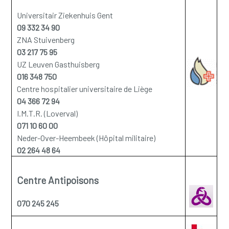
Universitair Ziekenhuis Gent
09 332 34 90
ZNA Stuivenberg
03 217 75 95
UZ Leuven Gasthuisberg
016 348 750
Centre hospitalier universitaire de Liège
04 366 72 94
I.M.T.R. (Loverval)
071 10 60 00
Neder-Over-Heembeek (Hôpital militaire)
02 264 48 64
Centre Antipoisons
070 245 245