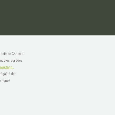
acie de Chastre
rmacies agréées
www.fagg-
légalité des
 ligne).