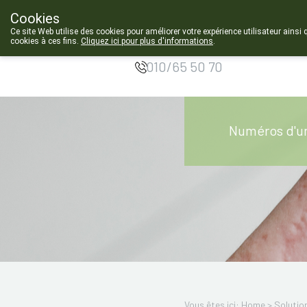
Cookies
Pharmacie de
Ce site Web utilise des cookies pour améliorer votre expérience utilisateur ainsi 
Chastre
cookies à ces fins.
Cliquez ici pour plus d'informations
.
f
010/65 50 70
Numéros d'u
Vous êtes ici: Home >
Solutio