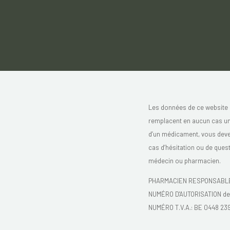
Les données de ce website 
remplacent en aucun cas un 
d’un médicament, vous devez 
cas d’hésitation ou de ques
médecin ou pharmacien.
PHARMACIEN RESPONSABLE :
NUMÉRO D'AUTORISATION de l
NUMÉRO T.V.A.: BE 0448 23