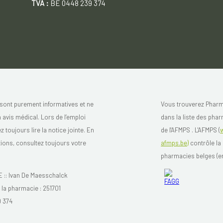
TVA :
BE 0448 239 374
sont purement informatives et ne
Vous trouverez Pharm
avis médical. Lors de l’emploi
dans la liste des pha
toujours lire la notice jointe. En
de l'AFMPS . L'AFMPS (
tions, consultez toujours votre
afmps.be)
contrôle la 
pharmacies belges (en
: Ivan De Maesschalck
a pharmacie : 251701
9 374