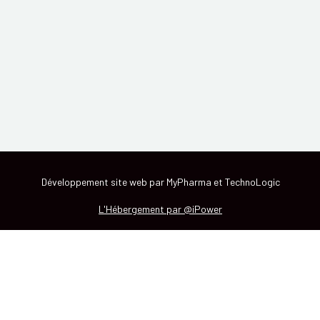
Développement site web par MyPharma et TechnoLogic
L'Hébergement par @iPower