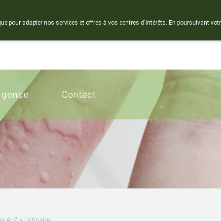
que pour adapter nos services et offres à vos centres d'intérêts. En poursuivant votr
Pharmacie de ga
ermé
rgence
Contact
ns A-Z
>
Urticaire