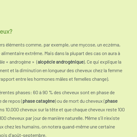
veux?
vers éléments comme, par exemple, une mycose, un eczéma,
 alimentaire extrême. Mais dans la plupart des cas on aura à
âle « androgène » (
alopécie androgénique
). Ce qui explique la
nement et la diminution en longueur des cheveux chez la femme
apport entre les hormones mâles et femelles change).
férentes phases: 60 à 90 % des cheveux sont en phase de
e de repos (
phase catagène
) ou de mort du cheveux (
phase
ons 10.000 cheveux sur la tête et que chaque cheveux reste 100
00 cheveux par jour de manière naturelle. Même s’il n’existe
eux chez les humains, on notera quand-même une certaine
 mois d'août-septembre.