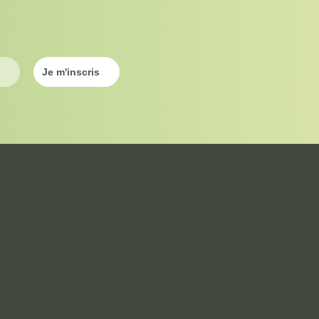
val, jouer avec les cheveux tout au long de la journée peut
que). Dans ce cas, il faudra laisser reposer le cheveux si l’on