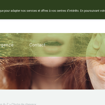
que pour adapter nos services et offres à vos centres d'intérêts. En poursuivant votr
Pharmacie de ga
Aujourd'hui
A présent
fermé
rgence
Contact
ns A-Z
>
Chute de cheveux