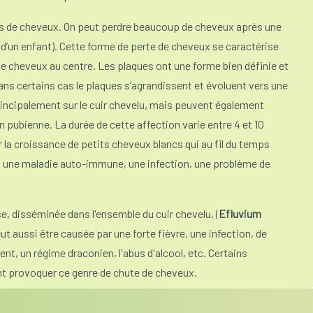
s de cheveux. On peut perdre beaucoup de cheveux après une
 d’un enfant). Cette forme de perte de cheveux se caractérise
 cheveux au centre. Les plaques ont une forme bien définie et
Dans certains cas le plaques s’agrandissent et évoluent vers une
incipalement sur le cuir chevelu, mais peuvent également
ion pubienne. La durée de cette affection varie entre 4 et 10
a croissance de petits cheveux blancs qui au fil du temps
., une maladie auto-immune, une infection, une problème de
e, disséminée dans l'ensemble du cuir chevelu, (
Efluvium
eut aussi être causée par une forte fièvre, une infection, de
ent, un régime draconien, l'abus d'alcool, etc. Certains
nt provoquer ce genre de chute de cheveux.
ors de la baisse soudaine des œstrogènes, appartient