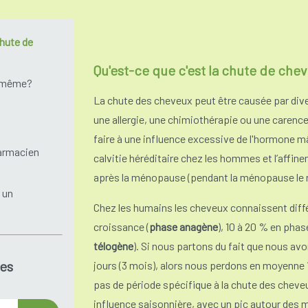
chute de
Qu'est-ce que c'est la chute de che
i-même?
La chute des cheveux peut être causée par di
une allergie, une chimiothérapie ou une carence
faire à une influence excessive de l'hormone m
armacien
calvitie héréditaire chez les hommes et l’affi
après la ménopause (pendant la ménopause le r
 un
Chez les humains les cheveux connaissent dif
croissance (
phase anagène
), 10 à 20 % en phas
télogène
). Si nous partons du fait que nous av
es
jours (3 mois), alors nous perdons en moyenne 1
pas de période spécifique à la chute des chev
influence saisonnière, avec un pic autour des