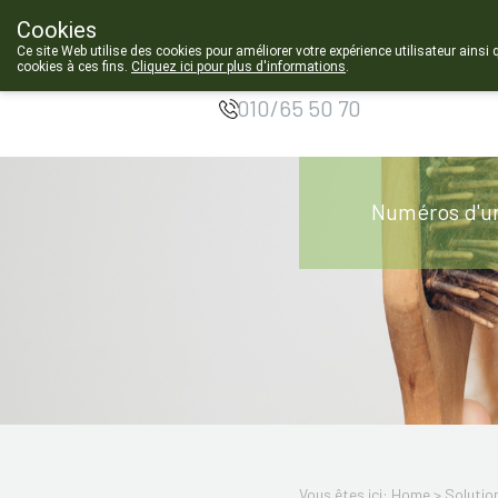
Cookies
Pharmacie de
Ce site Web utilise des cookies pour améliorer votre expérience utilisateur ainsi 
Chastre
cookies à ces fins.
Cliquez ici pour plus d'informations
.
010/65 50 70
Numéros d'u
Vous êtes ici: Home >
Solutio