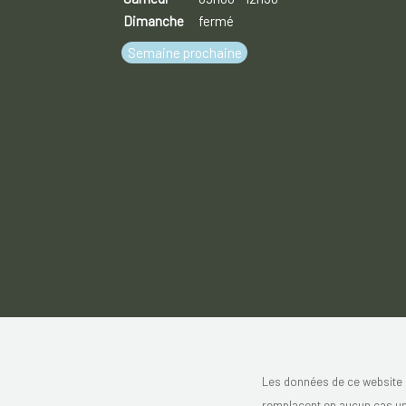
Dimanche
fermé
Semaine prochaine
Les données de ce website 
remplacent en aucun cas un 