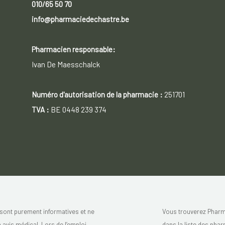
010/65 50 70
info@pharmaciedechastre.be
Pharmacien responsable:
Ivan De Maesschalck
Numéro d'autorisation de la pharmacie :
251701
TVA :
BE 0448 239 374
sont purement informatives et ne
Vous trouverez Pharm
avis médical. Lors de l’emploi
dans la liste des pha