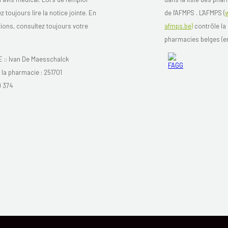
toujours lire la notice jointe. En
de l'AFMPS . L'AFMPS (
tions, consultez toujours votre
afmps.be)
contrôle la 
pharmacies belges (en
: Ivan De Maesschalck
a pharmacie : 251701
9 374