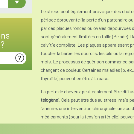
Le stress peut également provoquer des chute
période éprouvante (la perte d'un partenaire ou
par des plaques rondes ou ovales dépourvues de
ons
sont généralement limitées en taille (Pelade). 
s?
calvitie complète. Les plaques apparaissent pr
toucher la barbe, les sourcils, les cils ou la rég
mois. Le processus de guérison commence par l
changent de couleur. Certaines maladies (p. ex
thyroïde) peuvent en être à la base.
La perte de cheveux peut également être diffus
télogène
). Cela peut être due au stress, mais p
l’anémie, une intervention chirurgicale, un accid
médicaments (pour la tension artérielle) peuve
La perte des cheveux après un accouchement, l