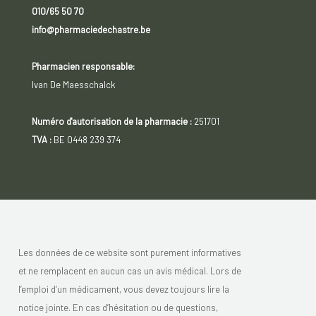
du Brésil, pistaches et noix de macadamia), graines de
010/65 50 70
sésame, de moutarde et de céleri.
info@pharmaciedechastre.be
Pharmacien responsable:
Ivan De Maesschalck
Numéro d'autorisation de la pharmacie :
251701
TVA :
BE 0448 239 374
Les données de ce website sont purement informatives
et ne remplacent en aucun cas un avis médical. Lors de
l’emploi d’un médicament, vous devez toujours lire la
notice jointe. En cas d’hésitation ou de questions,