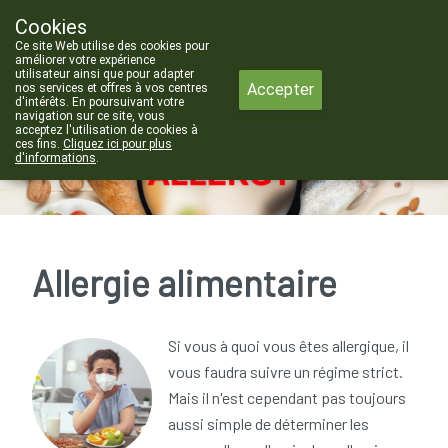
Cookies
Pharmacie de Chastre
Ce site Web utilise des cookies pour
010/65 50 70
améliorer votre expérience
utilisateur ainsi que pour adapter
Accepter
nos services et offres à vos centres
d'intérêts. En poursuivant votre
navigation sur ce site, vous
acceptez l'utilisation de cookies à
Aujourd'hui
A présent
fermé
ces fins.
Cliquez ici pour plus
d'informations
.
Allergie alimentaire
Si vous à quoi vous êtes allergique, il
vous faudra suivre un régime strict.
Mais il n'est cependant pas toujours
aussi simple de déterminer les