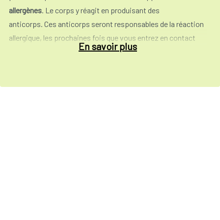
allergènes
. Le corps y réagit en produisant des
anticorps. Ces anticorps seront responsables de la réaction
allergique, les prochaines fois que vous entrez en contact
En savoir plus
avec l'allergène.
Les
manifestations provoquées
par une allergie alimentaire
sont nombreuses. Il peut sagir de symptômes gastro-
intestinaux (vomissements, diarrhée, constipation ou
nausées) ou encore de réactions cutanées (démangeaisons,
eczéma, accumulation de fluide autour des yeux et de la
bouche) ou, dans la plupart des cas, une combinaisons de
ceux-ci. L'allergie peut aussi entrainer des troubles des voies
respiratoires (respiration sifflante, essoufflement,
démangeaison et écoulement du nez ou des yeux), un retard
de croissance ou même la mort dans des cas extrêmes.
L'allergie alimentaire concerne
souvent les enfants en bas-