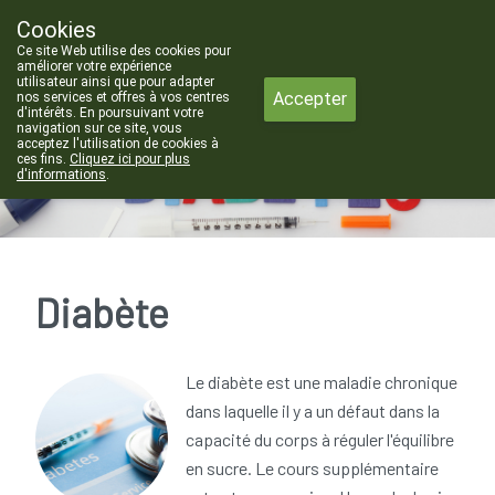
Cookies
Pharmacie de Chastre
Ce site Web utilise des cookies pour
010/65 50 70
améliorer votre expérience
utilisateur ainsi que pour adapter
Accepter
nos services et offres à vos centres
d'intérêts. En poursuivant votre
navigation sur ce site, vous
acceptez l'utilisation de cookies à
ces fins.
Cliquez ici pour plus
d'informations
.
Aujourd'hui
fermé
Diabète
Le diabète est une maladie chronique
dans laquelle il y a un défaut dans la
capacité du corps à réguler l'équilibre
en sucre. Le cours supplémentaire