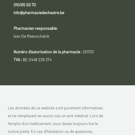
010/65 50 70
info@pharmaciedechastre.be
Pharmacien responsable:
Ivan De Maesschalck
Numéro d'autorisation de la pharmacie :
251701
TVA :
BE 0448 239 374
Les données de ce website sont purement informatives
et ne remplacent en aucun cas un avis médical. Lors de
l’emploi d’un médicament, vous devez toujours lire la
notice jointe. En cas d’hésitation ou de questions,