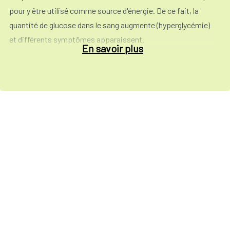
pour y être utilisé comme source d'énergie. De ce fait, la
quantité de glucose dans le sang augmente (hyperglycémie)
et différents symptômes apparaissent.
En savoir plus
Cette maladie est fréquente dans le monde entier. Le
nombre de personnes vivant avec le diabète monte en flèche
en Belgique comme ailleur. On en estime à 300.000 le nombre
en Belgique. Suivant d'autres estimations, il y aurait aussi
300.000 personnes touchées par la maladie sans le savoir.
Ces personnes ne sont donc pas traitées ce qui augmente
leurs risques de problèmes de santé. Vu le vieillissement de
la population, le nombre de patient diabétique va augmenter
dans les années à venir, car le diabète de type 2 qui est le plus
fréquent, apparaît à un âge plus avancé.
Un dépistage anticipé des patients ayant le diabète de type II
s'avère nécessaire. Un
screening spécifique est conseillé